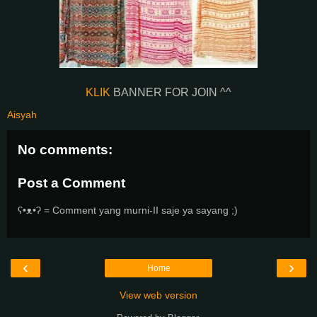
KLIK
BANNER FOR JOIN ^^
Aisyah
No comments:
Post a Comment
ʕ•ᴥ•ʔ = Comment yang murni-II saje ya sayang ;)
‹
›
Home
View web version